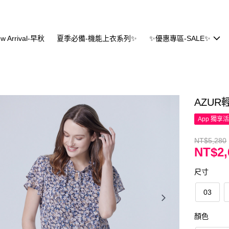
w Arrival-早秋
夏季必備-機能上衣系列✨
✨優惠專區-SALE✨
AZU
App 獨享
NT$5,280
NT$2,
尺寸
03
顏色