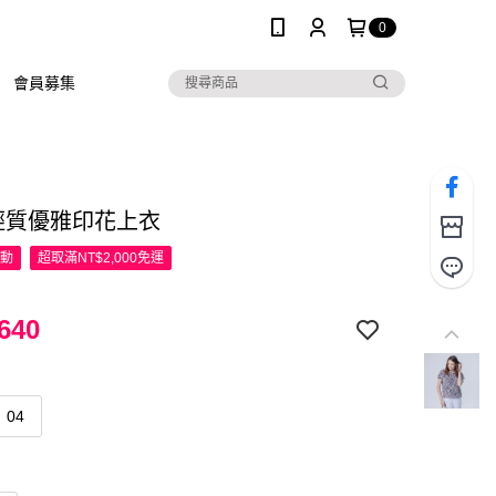
0
會員募集
R輕質優雅印花上衣
活動
超取滿NT$2,000免運
640
04