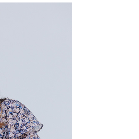
0，滿NT$2,000(含以上)免運費
：結帳手續完成當下不需立刻繳費，但若您需要取消訂單，請聯
的店家。未經商家同意取消之訂單仍視為有效，需透過AFTEE
繳納相關費用。
1取貨---滿2000元免運
否成功請以「AFTEE先享後付 」之結帳頁面顯示為準，若有關於
0，滿NT$2,000(含以上)免運費
功／繳費後需取消欲退款等相關疑問，請聯繫「AFTEE先享後
援中心」
https://netprotections.freshdesk.com/support/home
00元免運
項】
20，滿NT$2,000(含以上)免運費
恩沛科技股份有限公司提供之「AFTEE先享後付」服務完成之
依本服務之必要範圍內提供個人資料，並將交易相關給付款項請
讓予恩沛科技股份有限公司。
個人資料處理事宜，請瀏覽以下網址：
ee.tw/terms/#terms3
年的使用者請事先徵得法定代理人或監護人之同意方可使用
E先享後付」，若未經同意申辦者引起之損失，本公司不負相關責
AFTEE先享後付」時，將依據個別帳號之用戶狀況，依本公司
核予不同之上限額度；若仍有額度不足之情形，本公司將視審查
用戶進行身份認證。
一人註冊多個帳號或使用他人資訊註冊。若發現惡意使用之情
科技股份有限公司將有權停止該用戶之使用額度並採取法律行