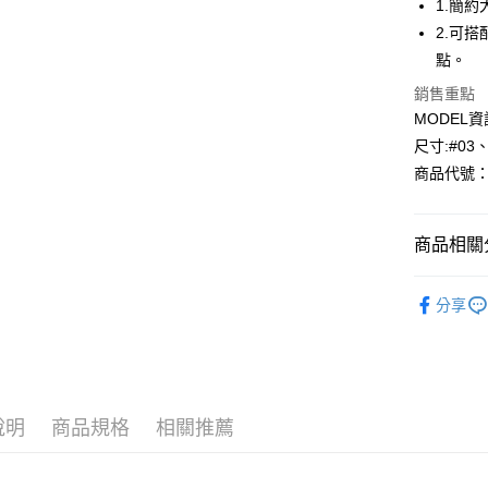
1.簡
2.可
Apple Pay
點。
悠遊付
銷售重點
MODEL資
Google Pa
尺寸:#03
全盈+PAY
商品代號：1
AFTEE先
相關說明
商品相關分
【關於「A
AFTEE
網路限定款-u
便利好安
運送方式
分享
１．簡單
⁕上身-Top
２．便利
全家--滿2
３．安心
風格精選
每筆NT$6
【「AFT
付款後全家取
１．於結帳
付」結帳
說明
商品規格
相關推薦
每筆NT$6
２．訂單
３．收到繳
7-11--滿
／ATM／