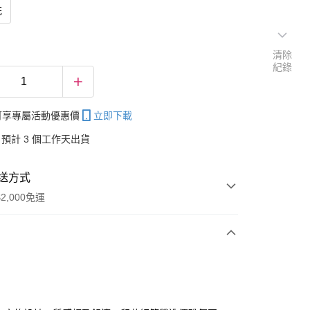
花
清除
紀錄
帳可享專屬活動優惠價
立即下載
預計 3 個工作天出貨
送方式
2,000免運
次付款
付款