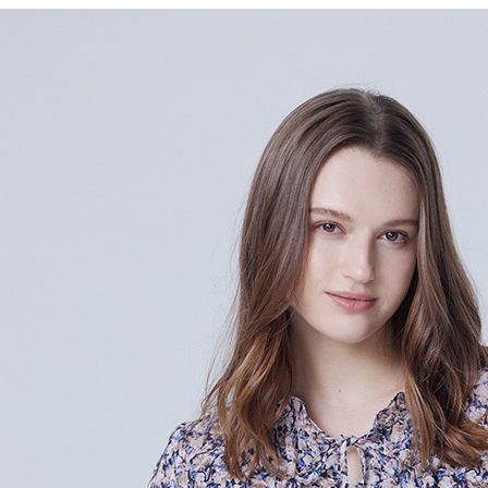
每筆NT$6
※ 請注意
絡購買商品
先享後付
付款後7-1
※ 交易是
每筆NT$6
是否繳費成
付客戶支
宅配-滿20
【注意事
每筆NT$1
１．透過由
交易，需
求債權轉
２．關於
https://aft
３．未成
「AFTE
任。
４．使用「
即時審查
結果請求
５．嚴禁
形，恩沛
動。