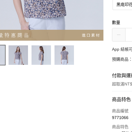
黑底印
數量
App 結
預購商品：
付款與運
超取滿NT$
付款方式
商品特色
信用卡一
商品編號
9771066
超商取貨
商品特色
LINE Pay