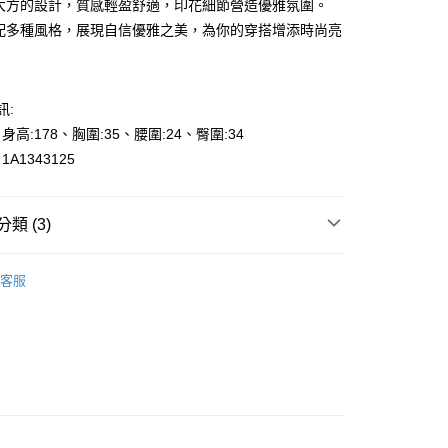
約大方的設計，質感輕盈舒適，印花細節營造優雅氛圍。
搭配多種風格，展現自信優雅之美，為你的穿搭增添時尚亮
訊:
y
、身高:178、胸圍:35、腰圍:24、臀圍:34
A1343125
享後付
類 (3)
FTEE先享後付」】
先享後付是「在收到商品之後才付款」的支付方式。 讓您購物簡單
p to 50%off
心！
客服
：不需註冊會員、不需綁卡、不需儲值。
s
上衣-Blouse
：只要手機號碼，簡訊認證，即可結帳。
000元免運
：先確認商品／服務後，再付款。
👉都會女性｜時尚OL系列
0，滿NT$2,000(含以上)免運費
EE先享後付」結帳流程】
貨---滿2000元免運
方式選擇「AFTEE先享後付」後，將跳轉至「AFTEE先享後
頁面，進行簡訊認證並確認金額後，即可完成結帳。
0，滿NT$2,000(含以上)免運費
成立數日內，您將收到繳費通知簡訊。
費通知簡訊後14天內，點擊此簡訊中的連結，可透過四大超商
2000元免運
網路銀行／等多元方式進行付款，方視為交易完成。