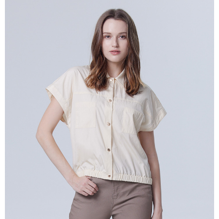
付款後全家取貨---滿2000元免運
【「AFTEE先享後付」結帳流程】
１．於結帳方式選擇「AFTEE先享後付」後，將跳轉至「AFTEE先享後付」
每筆NT$60，滿NT$2,000(含以上)免運費
結帳頁面，進行簡訊認證並確認金額後，即可完成結帳。
２．訂單成立數日內，您將收到繳費通知簡訊。
7-11--滿2000元免運
３．收到繳費通知簡訊後14天內，點擊此簡訊中的連結，可透過四大超商／
每筆NT$60，滿NT$2,000(含以上)免運費
ATM／網路銀行／等多元方式進行付款，方視為交易完成。
※ 請注意：結帳手續完成當下不需立刻繳費，但若您需要取消訂單，請聯絡
付款後7-11取貨---滿2000元免運
購買商品的店家。未經商家同意取消之訂單仍視為有效，需透過AFTEE先享
後付繳納相關費用。
每筆NT$60，滿NT$2,000(含以上)免運費
※ 交易是否成功請以「AFTEE先享後付 」之結帳頁面顯示為準，若有關於
是否繳費成功／繳費後需取消欲退款等相關疑問，請聯繫「AFTEE先享後付
宅配-滿2000元免運
客戶支援中心」
https://netprotections.freshdesk.com/support/home
每筆NT$120，滿NT$2,000(含以上)免運費
【注意事項】
１．透過由恩沛科技股份有限公司提供之「AFTEE先享後付」服務完成之交
易，需依本服務之必要範圍內提供個人資料，並將交易相關給付款項請求債
權轉讓予恩沛科技股份有限公司。
２．關於個人資料處理事宜，請瀏覽以下網址：
https://aftee.tw/terms/#terms3
３．未成年的使用者請事先徵得法定代理人或監護人之同意方可使用
「AFTEE先享後付」，若未經同意申辦者引起之損失，本公司不負相關責
任。
４．使用「AFTEE先享後付」時，將依據個別帳號之用戶狀況，依本公司即
時審查核予不同之上限額度；若仍有額度不足之情形，本公司將視審查結果
請求用戶進行身份認證。