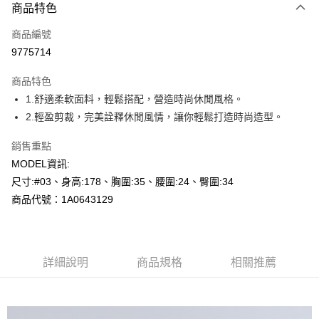
商品特色
信用卡一次付款
商品編號
超商取貨付款
9775714
LINE Pay
商品特色
Apple Pay
1.舒適柔軟面料，輕鬆搭配，營造時尚休閒風格。
2.輕盈剪裁，完美詮釋休閒風情，讓你輕鬆打造時尚造型。
悠遊付
銷售重點
Google Pay
MODEL資訊:
全盈+PAY
尺寸:#03、身高:178、胸圍:35、腰圍:24、臀圍:34
商品代號：1A0643129
AFTEE先享後付
相關說明
【關於「AFTEE先享後付」】
AFTEE先享後付是「在收到商品之後才付款」的支付方式。 讓您購物簡單
運送方式
便利好安心！
詳細說明
商品規格
相關推薦
１．簡單：不需註冊會員、不需綁卡、不需儲值。
全家--滿2000元免運
２．便利：只要手機號碼，簡訊認證，即可結帳。
每筆NT$60，滿NT$2,000(含以上)免運費
３．安心：先確認商品／服務後，再付款。