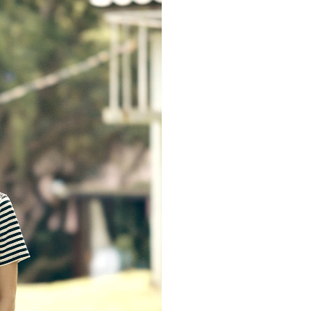
0，滿NT$2,000(含以上)免運費
：結帳手續完成當下不需立刻繳費，但若您需要取消訂單，請聯
的店家。未經商家同意取消之訂單仍視為有效，需透過AFTEE
繳納相關費用。
1取貨---滿2000元免運
否成功請以「AFTEE先享後付 」之結帳頁面顯示為準，若有關於
0，滿NT$2,000(含以上)免運費
功／繳費後需取消欲退款等相關疑問，請聯繫「AFTEE先享後
援中心」
https://netprotections.freshdesk.com/support/home
00元免運
項】
20，滿NT$2,000(含以上)免運費
恩沛科技股份有限公司提供之「AFTEE先享後付」服務完成之
依本服務之必要範圍內提供個人資料，並將交易相關給付款項請
讓予恩沛科技股份有限公司。
個人資料處理事宜，請瀏覽以下網址：
ee.tw/terms/#terms3
年的使用者請事先徵得法定代理人或監護人之同意方可使用
E先享後付」，若未經同意申辦者引起之損失，本公司不負相關責
AFTEE先享後付」時，將依據個別帳號之用戶狀況，依本公司
核予不同之上限額度；若仍有額度不足之情形，本公司將視審查
用戶進行身份認證。
一人註冊多個帳號或使用他人資訊註冊。若發現惡意使用之情
科技股份有限公司將有權停止該用戶之使用額度並採取法律行