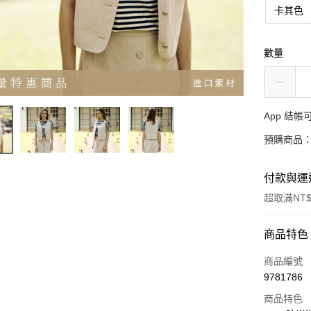
卡其色
數量
App 結
預購商品：
付款與運
超取滿NT$
付款方式
商品特色
信用卡一
商品編號
9781786
超商取貨
商品特色
LINE Pay