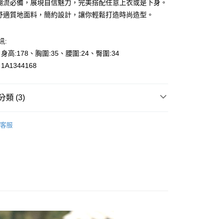
尚潮流必備，展現自信魅力，完美搭配任意上衣或是下身。
選舒適質地面料，簡約設計，讓你輕鬆打造時尚造型。
訊:
、身高:178、胸圍:35、腰圍:24、臀圍:34
y
A1344168
享後付
類 (3)
FTEE先享後付」】
p to 50%off
先享後付是「在收到商品之後才付款」的支付方式。 讓您購物簡單
客服
心！
s
上衣-Blouse
：不需註冊會員、不需綁卡、不需儲值。
：只要手機號碼，簡訊認證，即可結帳。
👉都會女性｜時尚OL系列
000元免運
：先確認商品／服務後，再付款。
0，滿NT$2,000(含以上)免運費
EE先享後付」結帳流程】
貨---滿2000元免運
方式選擇「AFTEE先享後付」後，將跳轉至「AFTEE先享後
頁面，進行簡訊認證並確認金額後，即可完成結帳。
0，滿NT$2,000(含以上)免運費
成立數日內，您將收到繳費通知簡訊。
費通知簡訊後14天內，點擊此簡訊中的連結，可透過四大超商
2000元免運
網路銀行／等多元方式進行付款，方視為交易完成。