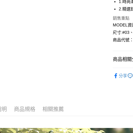
1.時
2.精
Apple Pay
銷售重點
悠遊付
MODEL資
尺寸:#03
Google Pa
商品代號：1
全盈+PAY
AFTEE先
商品相關分
相關說明
【關於「A
網路限定款-u
AFTEE
分享
便利好安
運送方式
⁕上身-Top
１．簡單
２．便利
風格精選
全家--滿2
３．安心
每筆NT$6
【「AFT
說明
商品規格
相關推薦
付款後全家取
１．於結帳
付」結帳
每筆NT$6
２．訂單
３．收到繳
7-11--滿
／ATM／