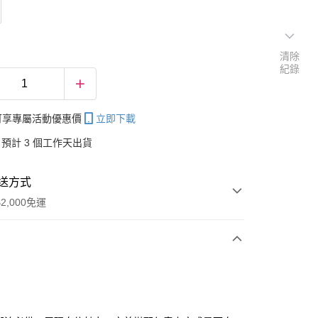
清除
紀錄
帳可享專屬活動優惠價
立即下載
預計 3 個工作天出貨
送方式
2,000免運
次付款
付款