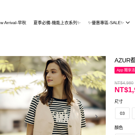
w Arrival-早秋
夏季必備-機能上衣系列✨
✨優惠專區-SALE✨
AZU
App 獨享
NT$4,980
NT$1,
尺寸
03
顏色