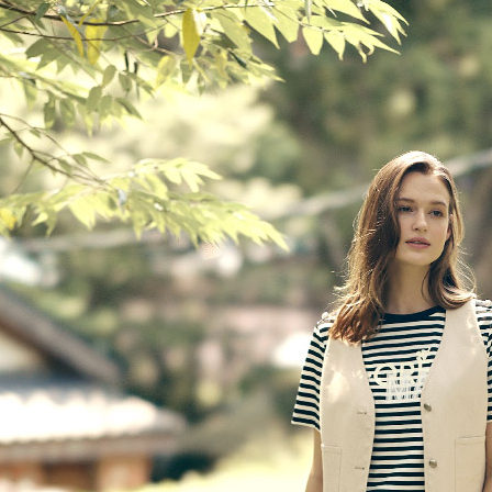
每筆NT$6
※ 請注意
絡購買商品
先享後付
付款後7-1
※ 交易是
每筆NT$6
是否繳費成
付客戶支
宅配-滿20
【注意事
每筆NT$1
１．透過由
交易，需
求債權轉
２．關於
https://aft
３．未成
「AFTE
任。
４．使用「
即時審查
結果請求
５．嚴禁
形，恩沛
動。