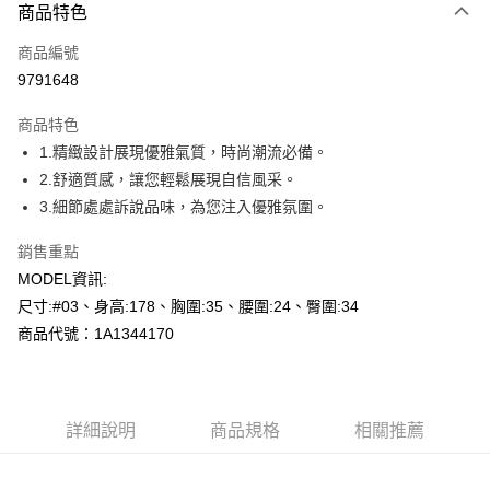
商品特色
信用卡一次付款
商品編號
超商取貨付款
9791648
LINE Pay
商品特色
Apple Pay
1.精緻設計展現優雅氣質，時尚潮流必備。
2.舒適質感，讓您輕鬆展現自信風采。
悠遊付
3.細節處處訴說品味，為您注入優雅氛圍。
Google Pay
銷售重點
全盈+PAY
MODEL資訊:
尺寸:#03、身高:178、胸圍:35、腰圍:24、臀圍:34
AFTEE先享後付
商品代號：1A1344170
相關說明
【關於「AFTEE先享後付」】
AFTEE先享後付是「在收到商品之後才付款」的支付方式。 讓您購物簡單
運送方式
便利好安心！
１．簡單：不需註冊會員、不需綁卡、不需儲值。
全家--滿2000元免運
詳細說明
商品規格
相關推薦
２．便利：只要手機號碼，簡訊認證，即可結帳。
每筆NT$60，滿NT$2,000(含以上)免運費
３．安心：先確認商品／服務後，再付款。