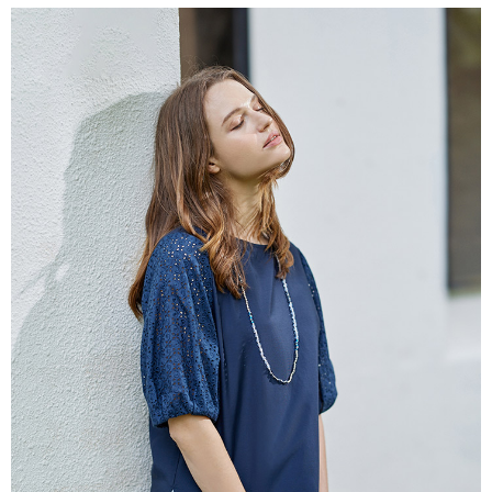
付款後全家取貨---滿2000元免運
【「AFTEE先享後付」結帳流程】
１．於結帳方式選擇「AFTEE先享後付」後，將跳轉至「AFTEE先享後付」
每筆NT$60，滿NT$2,000(含以上)免運費
結帳頁面，進行簡訊認證並確認金額後，即可完成結帳。
２．訂單成立數日內，您將收到繳費通知簡訊。
7-11--滿2000元免運
３．收到繳費通知簡訊後14天內，點擊此簡訊中的連結，可透過四大超商／
每筆NT$60，滿NT$2,000(含以上)免運費
ATM／網路銀行／等多元方式進行付款，方視為交易完成。
※ 請注意：結帳手續完成當下不需立刻繳費，但若您需要取消訂單，請聯絡
付款後7-11取貨---滿2000元免運
購買商品的店家。未經商家同意取消之訂單仍視為有效，需透過AFTEE先享
後付繳納相關費用。
每筆NT$60，滿NT$2,000(含以上)免運費
※ 交易是否成功請以「AFTEE先享後付 」之結帳頁面顯示為準，若有關於
是否繳費成功／繳費後需取消欲退款等相關疑問，請聯繫「AFTEE先享後付
宅配-滿2000元免運
客戶支援中心」
https://netprotections.freshdesk.com/support/home
每筆NT$120，滿NT$2,000(含以上)免運費
【注意事項】
１．透過由恩沛科技股份有限公司提供之「AFTEE先享後付」服務完成之交
易，需依本服務之必要範圍內提供個人資料，並將交易相關給付款項請求債
權轉讓予恩沛科技股份有限公司。
２．關於個人資料處理事宜，請瀏覽以下網址：
https://aftee.tw/terms/#terms3
３．未成年的使用者請事先徵得法定代理人或監護人之同意方可使用
「AFTEE先享後付」，若未經同意申辦者引起之損失，本公司不負相關責
任。
４．使用「AFTEE先享後付」時，將依據個別帳號之用戶狀況，依本公司即
時審查核予不同之上限額度；若仍有額度不足之情形，本公司將視審查結果
請求用戶進行身份認證。