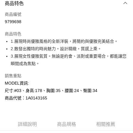
商品特色
信用卡一次付款
商品編號
超商取貨付款
9799698
LINE Pay
商品特色
Apple Pay
1.展現時尚優雅風格的全新洋裝，將簡約與優雅完美結合。
2.散發出獨特的時尚魅力。設計精緻，質感上乘。
悠遊付
3.展現女性優雅氣質。無論是約會、派對或重要場合，都能讓您
Google Pay
瞬間成為焦點。
全盈+PAY
銷售重點
MODEL資訊:
AFTEE先享後付
尺寸:#03、身高:178、胸圍:35、腰圍:24、臀圍:34
相關說明
商品代號：1A0143165
【關於「AFTEE先享後付」】
AFTEE先享後付是「在收到商品之後才付款」的支付方式。 讓您購物簡單
運送方式
便利好安心！
１．簡單：不需註冊會員、不需綁卡、不需儲值。
全家--滿2000元免運
２．便利：只要手機號碼，簡訊認證，即可結帳。
每筆NT$60，滿NT$2,000(含以上)免運費
詳細說明
商品規格
相關推薦
３．安心：先確認商品／服務後，再付款。