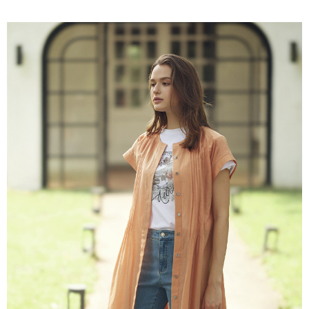
付款後全家取貨---滿2000元免運
【「AFTEE先享後付」結帳流程】
１．於結帳方式選擇「AFTEE先享後付」後，將跳轉至「AFTEE先享後付」
每筆NT$60，滿NT$2,000(含以上)免運費
結帳頁面，進行簡訊認證並確認金額後，即可完成結帳。
２．訂單成立數日內，您將收到繳費通知簡訊。
7-11--滿2000元免運
３．收到繳費通知簡訊後14天內，點擊此簡訊中的連結，可透過四大超商／
每筆NT$60，滿NT$2,000(含以上)免運費
ATM／網路銀行／等多元方式進行付款，方視為交易完成。
※ 請注意：結帳手續完成當下不需立刻繳費，但若您需要取消訂單，請聯絡
付款後7-11取貨---滿2000元免運
購買商品的店家。未經商家同意取消之訂單仍視為有效，需透過AFTEE先享
後付繳納相關費用。
每筆NT$60，滿NT$2,000(含以上)免運費
※ 交易是否成功請以「AFTEE先享後付 」之結帳頁面顯示為準，若有關於
是否繳費成功／繳費後需取消欲退款等相關疑問，請聯繫「AFTEE先享後付
宅配-滿2000元免運
客戶支援中心」
https://netprotections.freshdesk.com/support/home
每筆NT$120，滿NT$2,000(含以上)免運費
【注意事項】
１．透過由恩沛科技股份有限公司提供之「AFTEE先享後付」服務完成之交
易，需依本服務之必要範圍內提供個人資料，並將交易相關給付款項請求債
權轉讓予恩沛科技股份有限公司。
２．關於個人資料處理事宜，請瀏覽以下網址：
https://aftee.tw/terms/#terms3
３．未成年的使用者請事先徵得法定代理人或監護人之同意方可使用
「AFTEE先享後付」，若未經同意申辦者引起之損失，本公司不負相關責
任。
４．使用「AFTEE先享後付」時，將依據個別帳號之用戶狀況，依本公司即
時審查核予不同之上限額度；若仍有額度不足之情形，本公司將視審查結果
請求用戶進行身份認證。