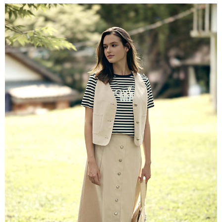
付款後全家取貨---滿2000元免運
【「AFTEE先享後付」結帳流程】
１．於結帳方式選擇「AFTEE先享後付」後，將跳轉至「AFTEE先享後付」
每筆NT$60，滿NT$2,000(含以上)免運費
結帳頁面，進行簡訊認證並確認金額後，即可完成結帳。
２．訂單成立數日內，您將收到繳費通知簡訊。
7-11--滿2000元免運
３．收到繳費通知簡訊後14天內，點擊此簡訊中的連結，可透過四大超商／
每筆NT$60，滿NT$2,000(含以上)免運費
ATM／網路銀行／等多元方式進行付款，方視為交易完成。
※ 請注意：結帳手續完成當下不需立刻繳費，但若您需要取消訂單，請聯絡
付款後7-11取貨---滿2000元免運
購買商品的店家。未經商家同意取消之訂單仍視為有效，需透過AFTEE先享
後付繳納相關費用。
每筆NT$60，滿NT$2,000(含以上)免運費
※ 交易是否成功請以「AFTEE先享後付 」之結帳頁面顯示為準，若有關於
是否繳費成功／繳費後需取消欲退款等相關疑問，請聯繫「AFTEE先享後付
宅配-滿2000元免運
客戶支援中心」
https://netprotections.freshdesk.com/support/home
每筆NT$120，滿NT$2,000(含以上)免運費
【注意事項】
１．透過由恩沛科技股份有限公司提供之「AFTEE先享後付」服務完成之交
易，需依本服務之必要範圍內提供個人資料，並將交易相關給付款項請求債
權轉讓予恩沛科技股份有限公司。
２．關於個人資料處理事宜，請瀏覽以下網址：
https://aftee.tw/terms/#terms3
３．未成年的使用者請事先徵得法定代理人或監護人之同意方可使用
「AFTEE先享後付」，若未經同意申辦者引起之損失，本公司不負相關責
任。
４．使用「AFTEE先享後付」時，將依據個別帳號之用戶狀況，依本公司即
時審查核予不同之上限額度；若仍有額度不足之情形，本公司將視審查結果
請求用戶進行身份認證。