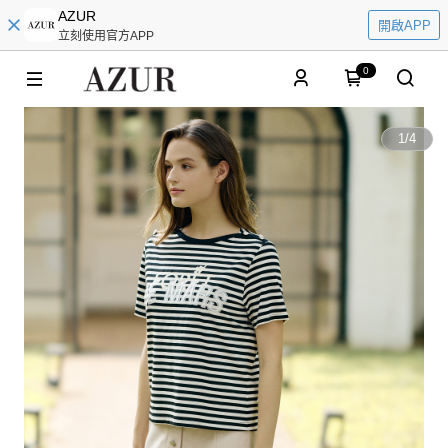
AZUR
開啟APP
立刻使用官方APP
0
1
/
4