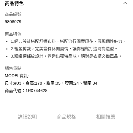
商品特色
信用卡一次付款
商品編號
超商取貨付款
9806079
LINE Pay
商品特色
Apple Pay
1.經典設計搭配舒適布料，搭配流行圖案印花，展現個性魅力。
2.輕盈剪裁，完美詮釋休閒風情，讓你輕鬆打造時尚造型。
悠遊付
3.精緻橫條紋設計，營造出獨特品味，絕對是衣櫃必備單品。
Google Pay
銷售重點
全盈+PAY
MODEL資訊:
尺寸:#03、身高:178、胸圍:35、腰圍:24、臀圍:34
AFTEE先享後付
商品代號：1R0744628
相關說明
【關於「AFTEE先享後付」】
AFTEE先享後付是「在收到商品之後才付款」的支付方式。 讓您購物簡單
運送方式
便利好安心！
１．簡單：不需註冊會員、不需綁卡、不需儲值。
全家--滿2000元免運
詳細說明
商品規格
相關推薦
２．便利：只要手機號碼，簡訊認證，即可結帳。
每筆NT$60，滿NT$2,000(含以上)免運費
３．安心：先確認商品／服務後，再付款。